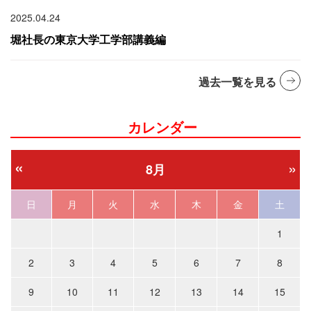
2025.04.24
堀社長の東京大学工学部講義編
過去一覧を見る
カレンダー
«
»
8月
日
月
火
水
木
金
土
1
2
3
4
5
6
7
8
9
10
11
12
13
14
15